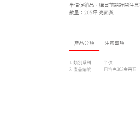
半價促銷品，購買前請詳閱注意
數量：2
05
坪 亮面黃
產品分類
注意事項
類別系列
半價
1.
–––––
產品編號
2.
––––– 巴洛克303金碧石