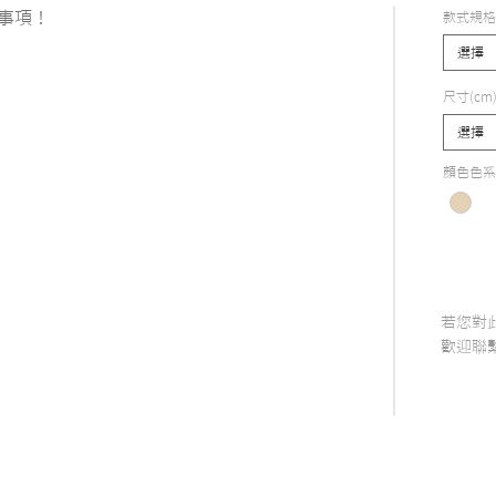
事項！
款式規格
選擇
尺寸(cm
選擇
顏色色系
若您對
​歡迎