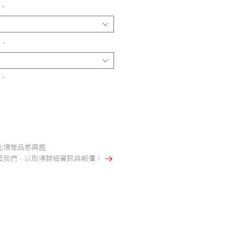
格
*
)
*
*
此項商品感興趣
聯繫我們，以取得詳細資訊與報價！