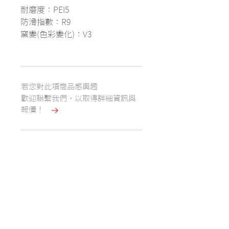
耐磨度：PEI5
防滑指數：R9
窯變(色彩變化)：V3
若您對此項商品感興趣
​歡迎聯繫我們，以取得詳細資訊與
報價！