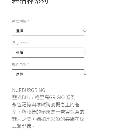
紐柏林系列
價
$999,999.00
格
款式規格
*
尺寸(cm)
*
顏色色系
*
NURBURGRING —
藍光BLU / 格里高GRIGIO 系列
永恆記憶與精緻陶瓷概念上的薈
萃，所收獲的碩果是一兼容並蓄的
魅力之美。猶如水彩般的裝飾花紋
典雅舒適。